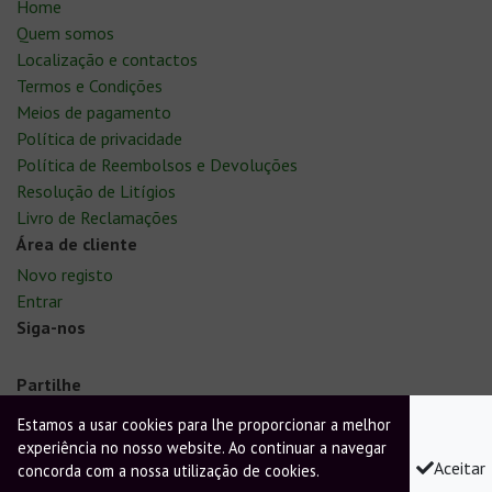
Home
Quem somos
Localização e contactos
Termos e Condições
Meios de pagamento
Política de privacidade
Política de Reembolsos e Devoluções
Resolução de Litígios
Livro de Reclamações
Área de cliente
Novo registo
Entrar
Siga-nos
Partilhe
Facebook
Twitter
Pinterest
Estamos a usar cookies para lhe proporcionar a melhor
experiência no nosso website. Ao continuar a navegar
Aceitar
Os preços indicados já incluem o I.V.A. à taxa legal em vigor.
concorda com a nossa utilização de cookies.