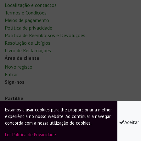
Localização e contactos
Termos e Condições
Meios de pagamento
Política de privacidade
Política de Reembolsos e Devoluções
Resolução de Litígios
Livro de Reclamações
Área de cliente
Novo registo
Entrar
Siga-nos
Partilhe
Facebook
Twitter
Pinterest
Estamos a usar cookies para lhe proporcionar a melhor
experiência no nosso website. Ao continuar a navegar
Aceitar
Os preços indicados já incluem o I.V.A. à taxa legal em vigor.
concorda com a nossa utilização de cookies.
Ler Politica de Privacidade
©2021 A. Graça & Silva, Lda. | NIF: 501579966 | Powered by